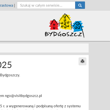
trastowa
|
025
 Bydgoszczy.
em ngo@visitbydgoszcz.pl
5 r. a wygenerowaną i podpisaną ofertę z systemu