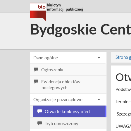
Bydgoskie Cent
Strona 
Dane ogólne
Ogłoszenia
Otw
Ewidencja obiektów
noclegowych
Podstaw
Organizacje pozarządowe
Termin 
Otwarte konkursy ofert
Szczegó
Tryb uproszczony
UWAGA: 