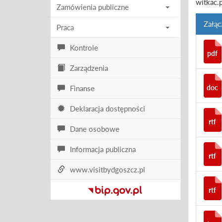
witkac.
Zamówienia publiczne
Załąc
Praca
Kontrole
pdf
Zarządzenia
doc
Finanse
Deklaracja dostępności
rtf
Dane osobowe
Informacja publiczna
rtf
www.visitbydgoszcz.pl
rtf