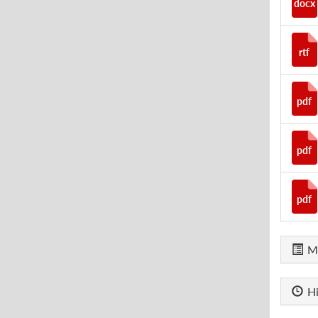
docx
rtf
pdf
pdf
pdf
M
Hi